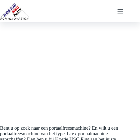
Ga
naar
de
inhoud
Bent u op zoek naar een portaalfreesmachine? En wilt u een
portaalfreesmachine van het type T-rex portaalmachine
aanschaffen? Dan ben u bij Koetje HSC Plus aan het juiste