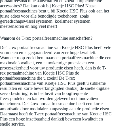
portaalfreesmachine aanschaffen en zoekt u bijbehorende
accessoires? Dat kan ook bij Koetje HSC Plus! Naast
portaalfreesmachines bent u bij Koetje HSC Plus ook aan het
juiste adres voor alle benodigde toebehoren, zoals
gereedschapswissel systemen, koelsmeer systemen,
meetsensoren en nog veel meer!
Waarom de T-rex portaalfreesmachine aanschaffen?
De T-rex portaalfreesmachine van Koetje HSC Plus heeft vele
voordelen en is gegarandeerd van zeer hoge kwaliteit.
Wanneer u op zoekt bent naar een portaalfreesmachine die een
maximale kwaliteit, een nauwkeurige precisie en een
proceszekerheid voor uw productie eisen heeft, dan is de T-
rex portaalmachine van Koetje HSC Plus de
portaalfreesmachine die u zoekt! De T-rex
portaalfreesmachine van Koetje HSC Plus geeft u sublieme
resultaten en korte bewerkingstijden dankzij de snelle digitale
servo-besturing, is in het bezit van hoogfrequente
freesspindelen en kan worden geleverd met innovatieve
toebehoren. De T-rex portaalfreesmachine heeft een korte
amortisatie door modulaire aanpassing aan de productie eisen.
Daarnaast heeft de T-rex portaalfreesmachine van Koetje HSC
Plus een hoge inzetbaarheid dankzij bewezen kwaliteit en
snelle service.