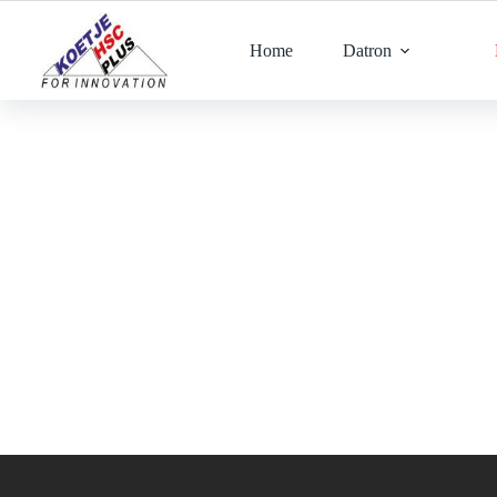
Ga
naar
de
Home
Datron
inhoud