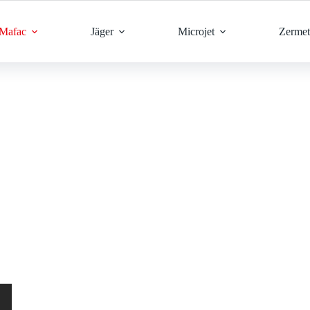
Mafac
Jäger
Microjet
Zermet