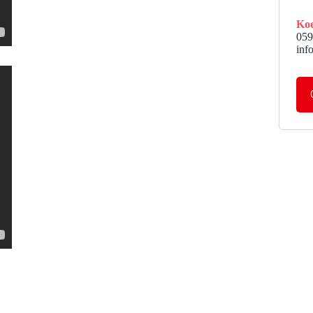
Koe
059
inf