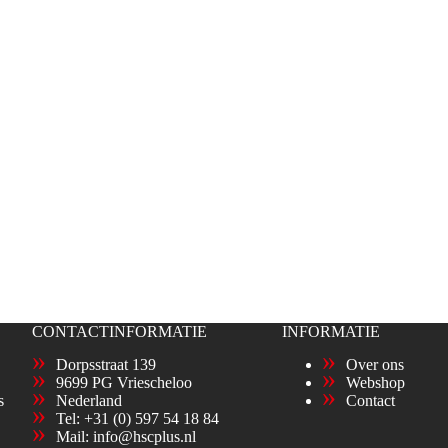
CONTACTINFORMATIE
INFORMATIE
Dorpsstraat 139
Over ons
9699 PG Vriescheloo
Webshop
s
Nederland
Contact
Tel:
+31 (0) 597 54 18 84
Mail:
info@hscplus.nl