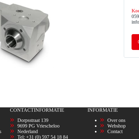
Koe
059
inf
CONTACTINFORMATIE
INFORMATIE
Dorpsstraat 139
Over ons
9699 PG Vriescheloo
Webshop
s
Nederland
Contact
Tel:
+31 (0) 597 54 18 84