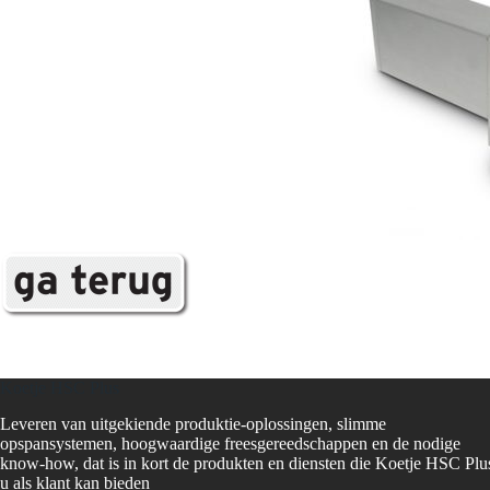
Koetje HSC Plus
Leveren van uitgekiende produktie-oplossingen, slimme
opspansystemen, hoogwaardige freesgereedschappen en de nodige
know-how, dat is in kort de produkten en diensten die Koetje HSC Plu
u als klant kan bieden