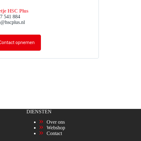
tje HSC Plus
7 541 884
o@hscplus.nl
Contact opnemen
DIENSTEN
Over ons
Webshop
Contact