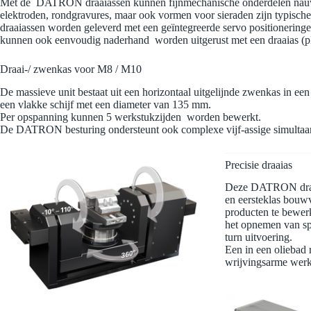
Met de DATRON draaiassen kunnen fijnmechanische onderdelen nauw
elektroden, rondgravures, maar ook vormen voor sieraden zijn typis
draaiassen worden geleverd met een geïntegreerde servo positionerin
kunnen ook eenvoudig naderhand worden uitgerust met een draaias (
Draai-/ zwenkas voor M8 / M10
De massieve unit bestaat uit een horizontaal uitgelijnde zwenkas in ee
een vlakke schijf met een diameter van 135 mm.
Per opspanning kunnen 5 werkstukzijden worden bewerkt.
De DATRON besturing ondersteunt ook complexe vijf-assige simultaa
Precisie draaias
Deze DATRON draai
en eersteklas bouw
producten te bewerk
het opnemen van spa
turn uitvoering.
Een in een oliebad
wrijvingsarme werk