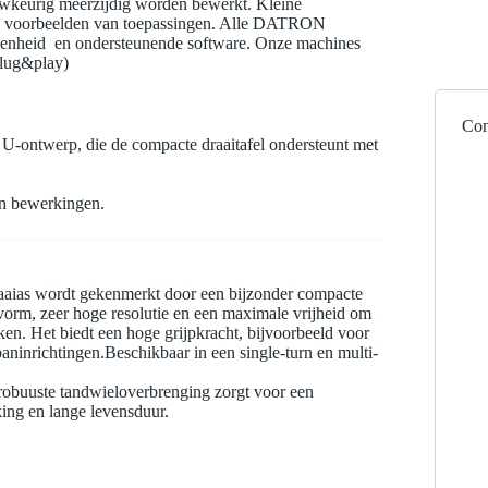
keurig meerzijdig worden bewerkt. Kleine
che voorbeelden van toepassingen. Alle DATRON
geenheid en ondersteunende software. Onze machines
plug&play)
Con
n U-ontwerp, die de compacte draaitafel ondersteunt met
n bewerkingen.
as wordt gekenmerkt door een bijzonder compacte
vorm, zeer hoge resolutie en een maximale vrijheid om
en. Het biedt een hoge grijpkracht, bijvoorbeeld voor
ninrichtingen.Beschikbaar in een single-turn en multi-
 robuuste tandwieloverbrenging zorgt voor een
ing en lange levensduur.