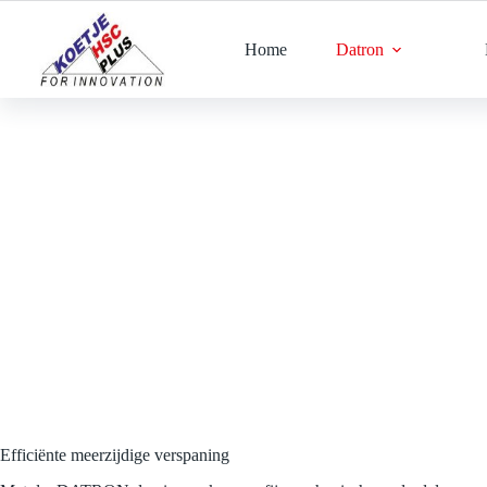
Ga
naar
de
Home
Datron
inhoud
Efficiënte meerzijdige verspaning