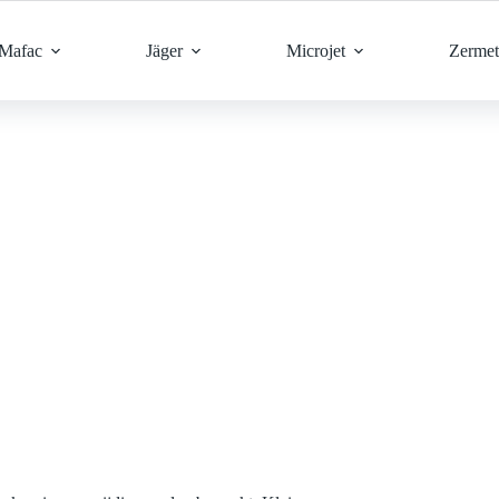
Mafac
Jäger
Microjet
Zermet