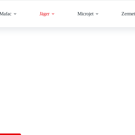
Mafac
Jäger
Microjet
Zermet