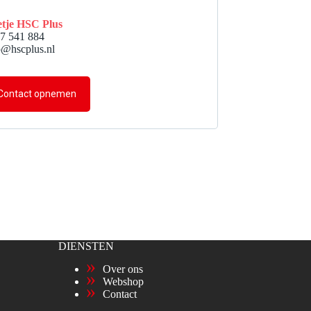
tje HSC Plus
7 541 884
o@hscplus.nl
Contact opnemen
DIENSTEN
Over ons
Webshop
Contact