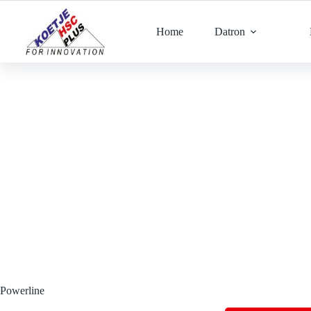
Ga
naar
de
Home
Datron
inhoud
Powerline