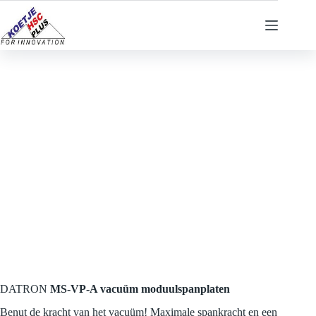
Ga
naar
de
inhoud
DATRON
MS-VP-A vacuüm moduulspanplaten
Benut de kracht van het vacuüm! Maximale spankracht en een