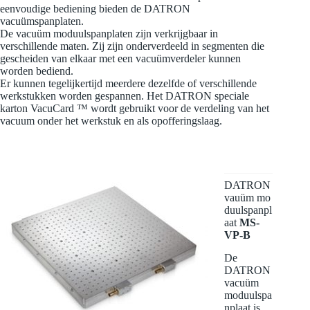
eenvoudige bediening bieden de DATRON
vacuümspanplaten.
De vacuüm moduulspanplaten zijn verkrijgbaar in
verschillende maten. Zij zijn onderverdeeld in segmenten die
gescheiden van elkaar met een vacuümverdeler kunnen
worden bediend.
Er kunnen tegelijkertijd meerdere dezelfde of verschillende
werkstukken worden gespannen. Het DATRON speciale
karton VacuCard ™ wordt gebruikt voor de verdeling van het
vacuum onder het werkstuk en als opofferingslaag.
DATRON
vauüm mo
duulspanpl
aat
MS-
VP-B
De
DATRON
vacuüm
moduulspa
nplaat is