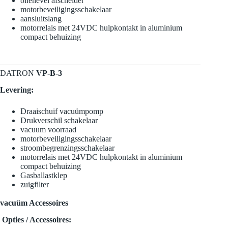
olienevel afscheider
motorbeveiligingsschakelaar
aansluitslang
motorrelais met 24VDC hulpkontakt in aluminium
compact behuizing
DATRON
VP-B-3
Levering:
Draaischuif vacuümpomp
Drukverschil schakelaar
vacuum voorraad
motorbeveiligingsschakelaar
stroombegrenzingsschakelaar
motorrelais met 24VDC hulpkontakt in aluminium
compact behuizing
Gasballastklep
zuigfilter
vacuüm Accessoires
Opties / Accessoires: