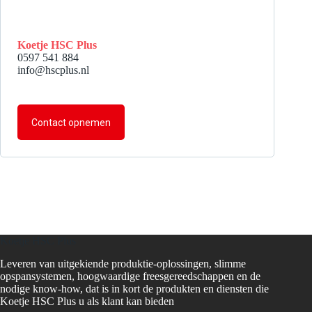
Koetje HSC Plus
0597 541 884
info@hscplus.nl
Contact opnemen
Koetje HSC Plus
Leveren van uitgekiende produktie-oplossingen, slimme
opspansystemen, hoogwaardige freesgereedschappen en de
nodige know-how, dat is in kort de produkten en diensten die
Koetje HSC Plus u als klant kan bieden