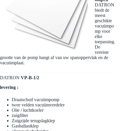
DATRON
biedt de
meest
geschikte
vacuümpo
mp voor
elke
toepassing.
De
vereiste
grootte van de pomp hangt af van uw spanoppervlak en de
vacuümplaat.
DATRON
VP-B-1/2
levering
:
Draaischuif
vacuümpomp
twee velden vacuümverdeler
Olie /
luchtkoeler
zuigfilter
Zuigzijde
terugslagklep
Gasballastklep