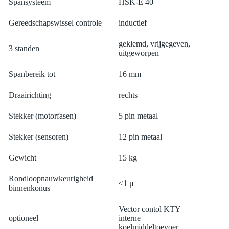
Spansysteem
HSK-E 40
Gereedschapswissel controle
inductief
geklemd, vrijgegeven,
3 standen
uitgeworpen
Spanbereik tot
16 mm
Draairichting
rechts
Stekker (motorfasen)
5 pin metaal
Stekker (sensoren)
12 pin metaal
Gewicht
15 kg
Rondloopnauwkeurigheid
<1 μ
binnenkonus
Vector contol KTY
optioneel
interne
koelmiddeltoevoer