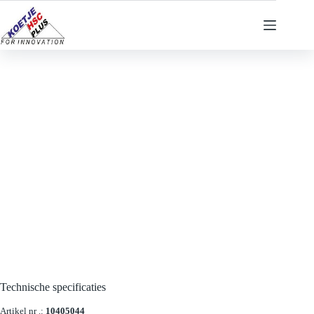
Ga
naar
de
inhoud
Technische specificaties
Artikel nr .:
10405044