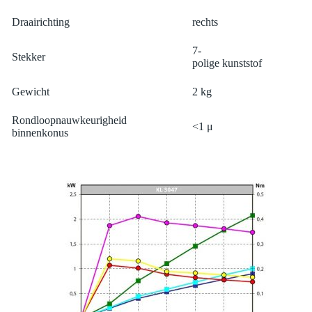
Draairichting
rechts
7-
Stekker
polige kunststof
Gewicht
2 kg
Rondloopnauwkeurigheid
<1 μ
binnenkonus