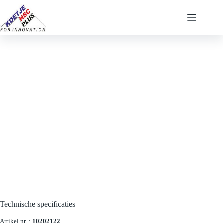
Ga
naar
de
inhoud
Technische specificaties
Artikel nr .:
10202122