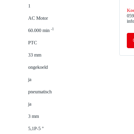
1
Koe
059
AC Motor
inf
-1
60.000 min
PTC
33 mm
ongekoeld
ja
pneumatisch
ja
3 mm
5,1P-5 °