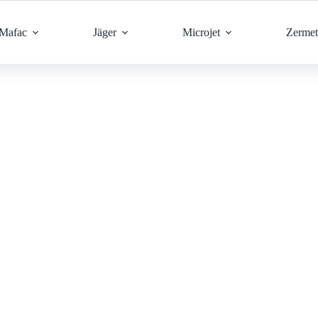
Mafac
Jäger
Microjet
Zermet