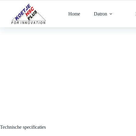
Ga
naar
de
Home
Datron
inhoud
Technische specificaties