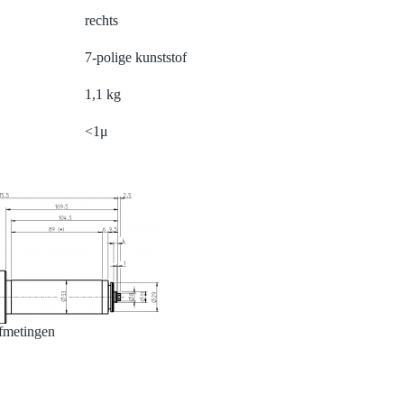
rechts
7-polige kunststof
1,1 kg
<1μ
fmetingen