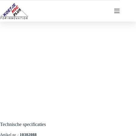
Ga
naar
de
inhoud
Technische specificaties
Artikel nr .:
10302088