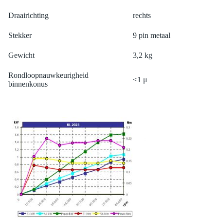
Draairichting
rechts
Stekker
9 pin metaal
Gewicht
3,2 kg
Rondloopnauwkeurigheid
<1 μ
binnenkonus