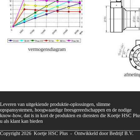
vermogensdiagram
afmetin
Koetje HSC Plus
Leveren van uitgekiende produktie-oplossingen, slimme
opspansystemen, hoogwaardige freesgereedschappen en de nodige
know-how, dat is in kort de produkten en diensten die Koetje HSC Plu
u als klant kan bieden
Copyright 2026 Koetje HSC Plus -
Ontwikkeld door Bedrijf B.V.