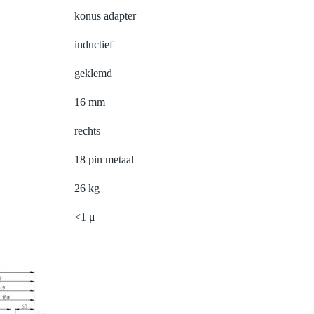
konus adapter
inductief
geklemd
16 mm
rechts
18 pin metaal
26 kg
<1 μ