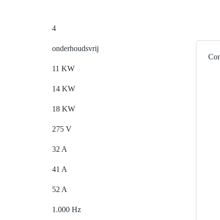
4
onderhoudsvrij
Con
11 KW
14 KW
18 KW
275 V
32 A
41 A
52 A
1.000 Hz