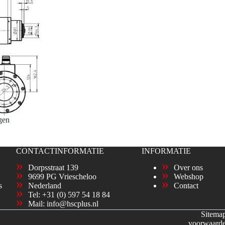
gen
CONTACTINFORMATIE
INFORMATIE
Dorpsstraat 139
Over ons
9699 PG Vriescheloo
Webshop
s
Nederland
Contact
Tel:
+31 (0) 597 54 18 84
Mail:
info@hscplus.nl
Sitema
voorwaard