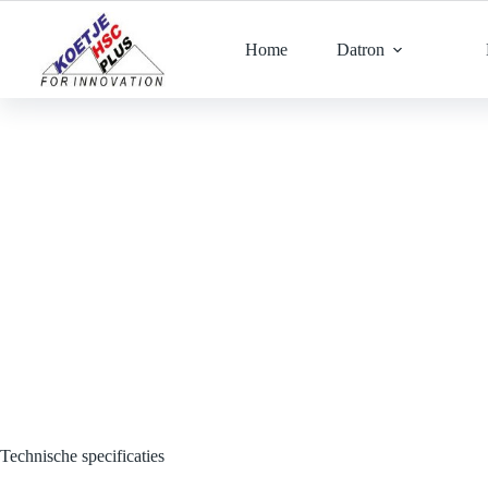
Ga
naar
de
Home
Datron
inhoud
Technische specificaties