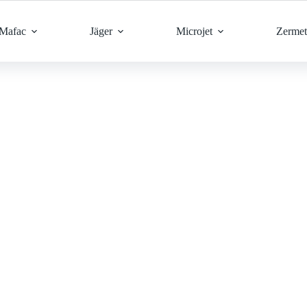
Mafac
Jäger
Microjet
Zermet