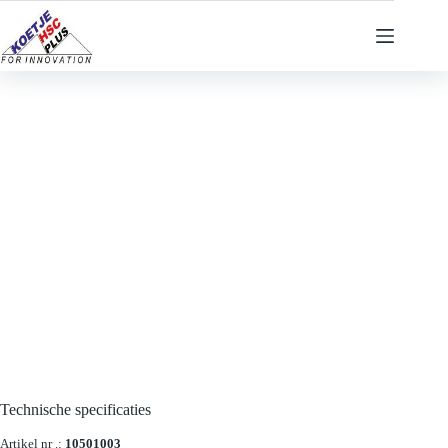
Ga
naar
de
inhoud
Technische specificaties
Artikel nr .:
10501003