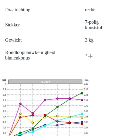
Draairichting
rechts
7-polig
Stekker
kunststof
Gewicht
3 kg
Rondloopnauwkeurigheid
<1μ
binnenkonus