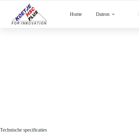
Ga
naar
de
Home
Datron
inhoud
Technische specificaties