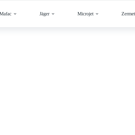
Mafac
Jäger
Microjet
Zermet