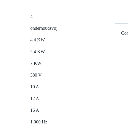
4
onderhoudsvrij
Con
4.4 KW
5.4 KW
7 KW
380 V
10 A
12 A
16 A
1.000 Hz