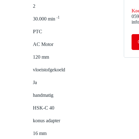
2
Koe
059
-1
30.000 min
inf
PTC
AC Motor
120 mm
vloeistofgekoeld
Ja
handmatig
HSK-C 40
konus adapter
16 mm