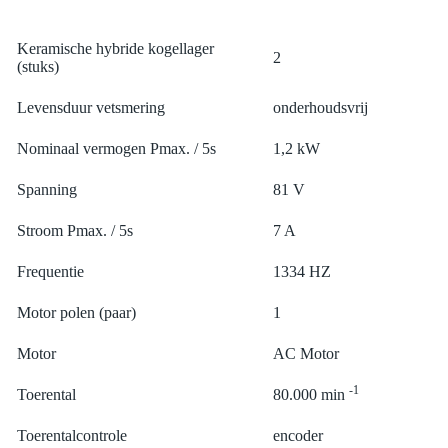
Keramische hybride kogellager
2
(stuks)
Levensduur vetsmering
onderhoudsvrij
Nominaal vermogen Pmax. / 5s
1,2 kW
Spanning
81 V
Stroom Pmax. / 5s
7 A
Frequentie
1334 HZ
Motor polen (paar)
1
Motor
AC Motor
-1
Toerental
80.000 min
Toerentalcontrole
encoder