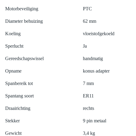
Motorbeveiliging
PTC
Diameter behuizing
62 mm
Koeling
vloeistofgekoeld
Sperlucht
Ja
Gereedschapswissel
handmatig
Opname
konus adapter
Spanbereik tot
7 mm
Spantang soort
ER11
Draairichting
rechts
Stekker
9 pin metaal
Gewicht
3,4 kg