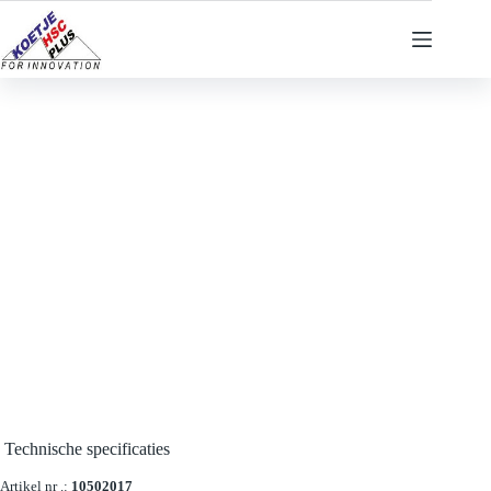
Ga
naar
de
inhoud
Technische specificaties
Artikel nr .:
10502017