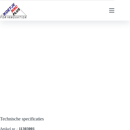
Ga
naar
de
inhoud
Technische specificaties
Artikel nr .:
11303001