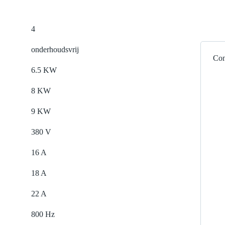
4
onderhoudsvrij
Con
6.5 KW
8 KW
9 KW
380 V
16 A
18 A
22 A
800 Hz