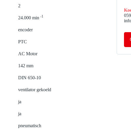
2
Koe
059
-1
24.000 min
inf
encoder
PTC
AC Motor
142 mm
DIN 650-10
ventilator gekoeld
ja
ja
pneumatisch