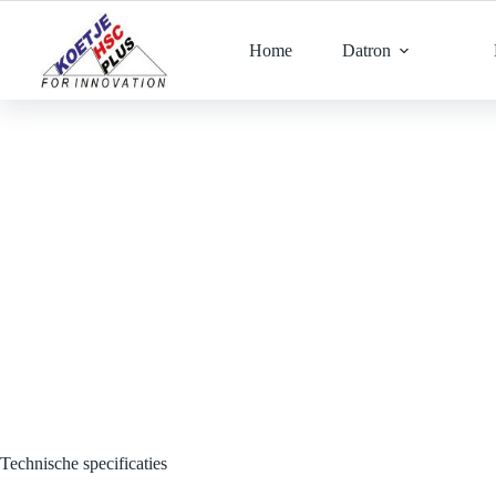
Ga
naar
de
Home
Datron
inhoud
Technische specificaties