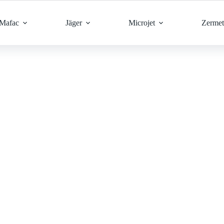
Mafac
Jäger
Microjet
Zermet