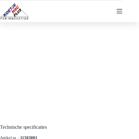
Ga
naar
de
inhoud
Technische specificaties
Artikel nr .:
11503003