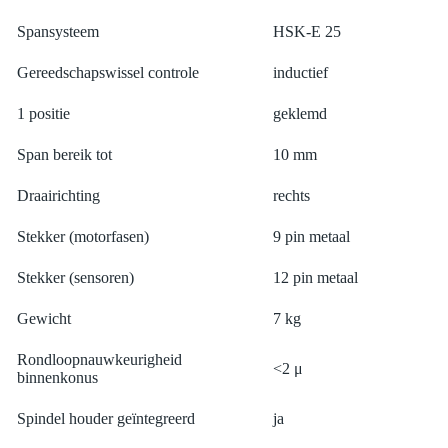
Spansysteem
HSK-E 25
Gereedschapswissel controle
inductief
1 positie
geklemd
Span bereik tot
10 mm
Draairichting
rechts
Stekker (motorfasen)
9 pin metaal
Stekker (sensoren)
12 pin metaal
Gewicht
7 kg
Rondloopnauwkeurigheid
<2 μ
binnenkonus
Spindel houder geïntegreerd
ja