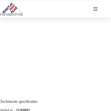
Ga
naar
de
inhoud
Technische specificaties
Artikel nr .:
11204003