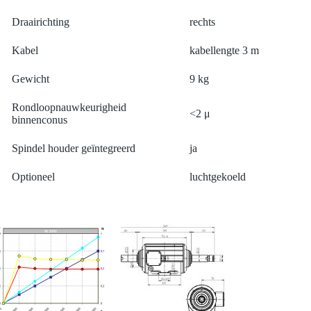
Draairichting
rechts
Kabel
kabellengte 3 m
Gewicht
9 kg
Rondloopnauwkeurigheid
<2 μ
binnenconus
Spindel houder geïntegreerd
ja
Optioneel
luchtgekoeld