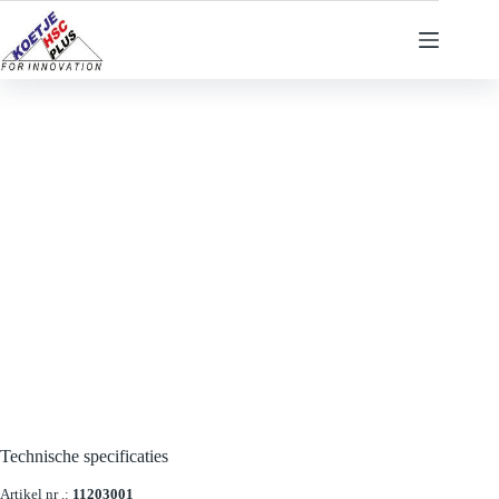
Ga
naar
de
inhoud
Technische specificaties
Artikel nr .:
11203001