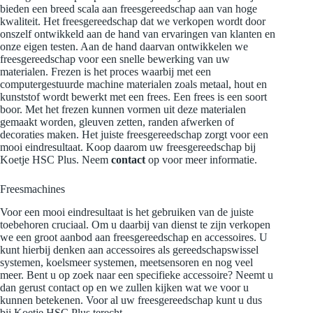
bieden een breed scala aan freesgereedschap aan van hoge
kwaliteit. Het freesgereedschap dat we verkopen wordt door
onszelf ontwikkeld aan de hand van ervaringen van klanten en
onze eigen testen. Aan de hand daarvan ontwikkelen we
freesgereedschap voor een snelle bewerking van uw
materialen. Frezen is het proces waarbij met een
computergestuurde machine materialen zoals metaal, hout en
kunststof wordt bewerkt met een frees. Een frees is een soort
boor. Met het frezen kunnen vormen uit deze materialen
gemaakt worden, gleuven zetten, randen afwerken of
decoraties maken. Het juiste freesgereedschap zorgt voor een
mooi eindresultaat. Koop daarom uw freesgereedschap bij
Koetje HSC Plus. Neem
contact
op voor meer informatie.
Freesmachines
Voor een mooi eindresultaat is het gebruiken van de juiste
toebehoren cruciaal. Om u daarbij van dienst te zijn verkopen
we een groot aanbod aan freesgereedschap en accessoires. U
kunt hierbij denken aan accessoires als gereedschapswissel
systemen, koelsmeer systemen, meetsensoren en nog veel
meer. Bent u op zoek naar een specifieke accessoire? Neemt u
dan gerust contact op en we zullen kijken wat we voor u
kunnen betekenen. Voor al uw freesgereedschap kunt u dus
bij Koetje HSC Plus terecht.