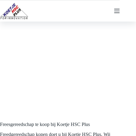
Ga
naar
de
inhoud
Freesgereedschap te koop bij Koetje HSC Plus
Freedgereedschap kopen doet u bij Koetje HSC Plus. Wij