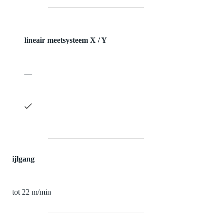
lineair meetsysteem X / Y
—
ijlgang
tot 22 m/min