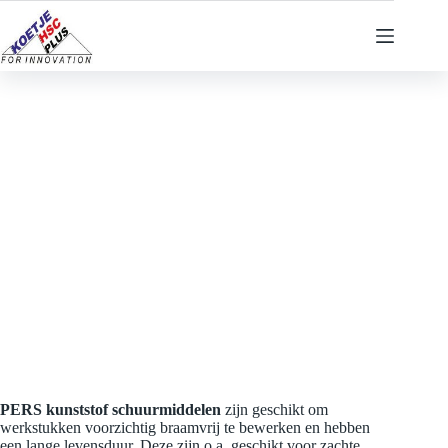
Ga
naar
de
inhoud
PERS
kunststof schuurmiddelen
zijn geschikt om
werkstukken voorzichtig braamvrij te bewerken en hebben
een lange levensduur. Deze zijn o.a. geschikt voor zachte