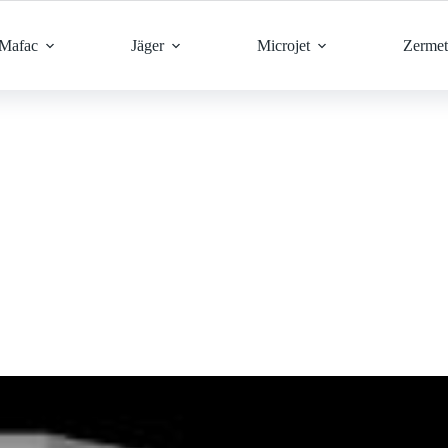
Mafac
Jäger
Microjet
Zermet